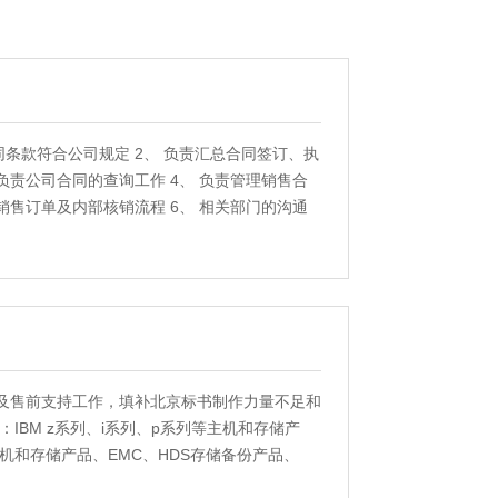
同条款符合公司规定 2、 负责汇总合同签订、执
负责公司合同的查询工作 4、 负责管理销售合
销售订单及内部核销流程 6、 相关部门的沟通
的其他工作
写及售前支持工作，填补北京标书制作力量不足和
：IBM z系列、i系列、p系列等主机和存储产
主机和存储产品、EMC、HDS存储备份产品、
产品的技术标书编写；熟悉Oracle、DB2数据