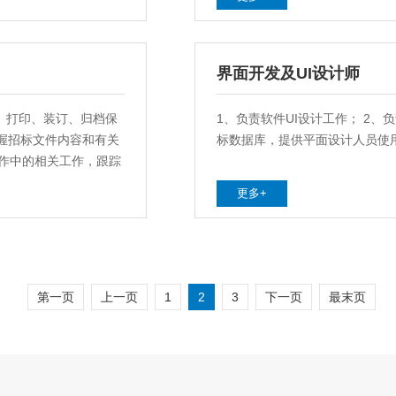
界面开发及UI设计师
、打印、装订、归档保
1、负责软件UI设计工作； 2、
掌握招标文件内容和有关
标数据库，提供平面设计人员使用
工作中的相关工作，跟踪
、中标公告、工程师表
更多+
标文件编制过程中的问
例资料、工程师信息等内
第一页
上一页
1
2
3
下一页
最末页