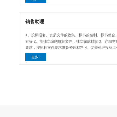
kafka，flink，flume，nifi，logstash、nacos
销售助理
1、投标报名、资质文件的收集、标书的编制、标书整合
管等 2、能独立编制投标文件，独立完成封标 3、详细
要求，按招标文件要求准备资质材料 4、妥善处理投标
投标项目全过程，确保投标任务的完成及后续中标通知书
更多+
扬信等资料的收集 5、负责与公司相关部门积极协调投
题，确保投标文件按时投递 6、负责公司商务资质、案
容的整理及收集，招投标文件档案管理及清单记录