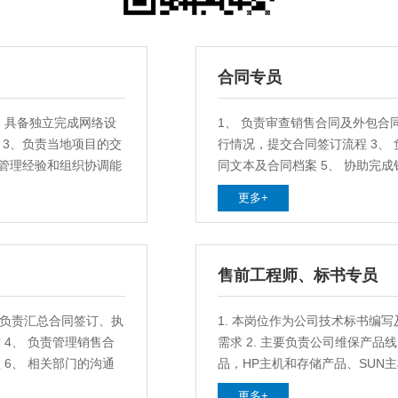
合同专员
、具备独立完成网络设
1、 负责审查销售合同及外包合
 3、负责当地项目的交
行情况，提交合同签订流程 3、 
目管理经验和组织协调能
同文本及合同档案 5、 协助完成
能力，能够横向和纵向沟
协调工作 7、完成部门经理交派
更多+
售前工程师、标书专员
 负责汇总合同签订、执
1. 本岗位作为公司技术标书编
 4、 负责管理销售合
需求 2. 主要负责公司维保产品线
 6、 相关部门的沟通
品，HP主机和存储产品、SUN
Cisco、H3C、华为等品牌网络
更多+