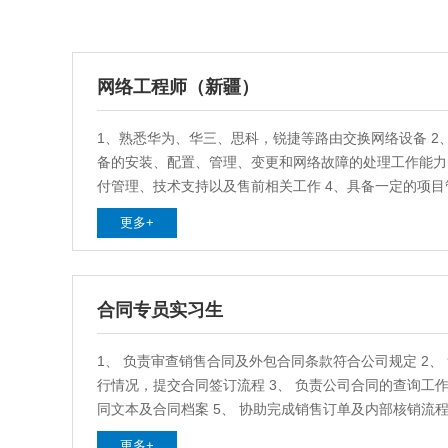
网络工程师（新疆）
1、熟悉华为、华三、思科，锐捷等路由交换网络设备 2
备的安装、配置、管理、变更和网络故障的处理工作能力
付管理、技术支持以及售前相关工作 4、具备一定的项
力，项目相关文档的编写能力 5、具备良好的沟通交流
更多+
通汇报并处理网络中遇到的各种问题
合同专员实习生
1、 负责审查销售合同及外包合同条款符合公司规定 2、
行情况，提交合同签订流程 3、 负责公司合同的查询工作
同文本及合同档案 5、 协助完成销售订单及内部核销流程
协调工作 7、完成部门经理交派的其他工作
更多+