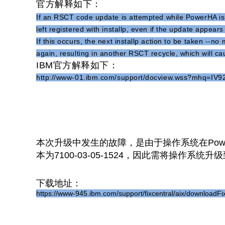
官方解释如下：
If an RSCT code update is attempted while PowerHA is o
left registered with installp, even if the update appea
If this occurs, the next installp action to be taken --n
again, resulting in another RSCT recycle, which will ca
IBM官方解释如下：
http://www-01.ibm.com/support/docview.wss?mhq=IV
本次升级中发生的故障，是由于操作系统在PowerHA
本为7100-03-05-1524，因此需将操作系统
下载地址：
https://www-945.ibm.com/support/fixcentral/aix/download