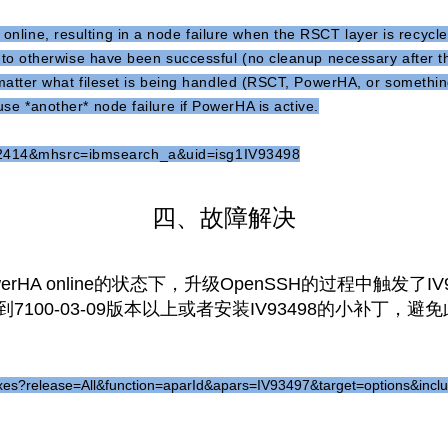
nline, resulting in a node failure when the RSCT layer is recycle
rs to otherwise have been successful (no cleanup necessary after 
o matter what fileset is being handled (RSCT, PowerHA, or something
use *another* node failure if PowerHA is active.
92414&mhsrc=ibmsearch_a&uid=isg1IV93498
四、故障解决
 online的状态下，升级OpenSSH的过程中触发了IV9
升级到7100-03-09版本以上或者安装IV93498的小补丁，
Fixes?release=All&function=aparId&apars=IV93497&target=options&in