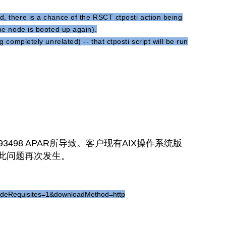
d, there is a chance of the RSCT ctposti action being
the node is booted up again).
 completely unrelated) -- that ctposti script will be run
3498 APAR所导致。客户现有AIX操作系统版
避免此问题再次发生。
cludeRequisites=1&downloadMethod=http