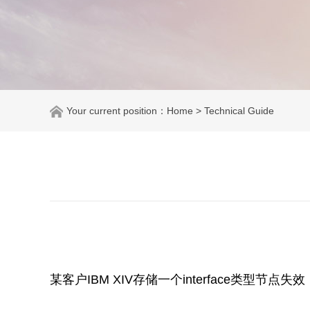
Your current position：
Home
> Technical Guide
某客户IBM XIV存储一个interface类型