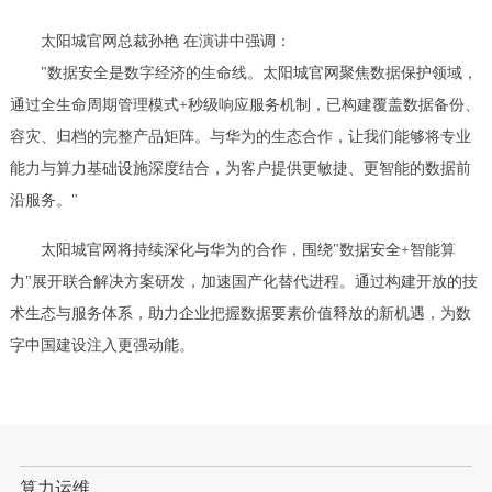
太阳城官网总裁孙艳 在演讲中强调：
"数据安全是数字经济的生命线。太阳城官网聚焦数据保护领域，
通过全生命周期管理模式+秒级响应服务机制，已构建覆盖数据备份、
容灾、归档的完整产品矩阵。与华为的生态合作，让我们能够将专业
能力与算力基础设施深度结合，为客户提供更敏捷、更智能的数据前
沿服务。"
太阳城官网将持续深化与华为的合作，围绕"数据安全+智能算
力"展开联合解决方案研发，加速国产化替代进程。通过构建开放的技
术生态与服务体系，助力企业把握数据要素价值释放的新机遇，为数
字中国建设注入更强动能。
算力运维