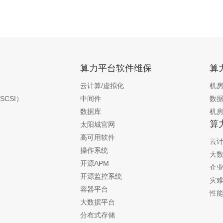
算力平台软件维保
算
云计算/虚拟化
机
SCSI）
中间件
数
数据库
机
算
太阳城官网
高可用软件
云计
操作系统
大
开源APM
企
开源监控系统
灾
容器平台
性
大数据平台
分布式存储