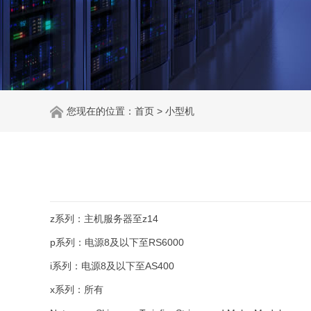
您现在的位置：
首页
> 小型机
z系列：主机服务器至z14
p系列：电源8及以下至RS6000
i系列：电源8及以下至AS400
x系列：所有