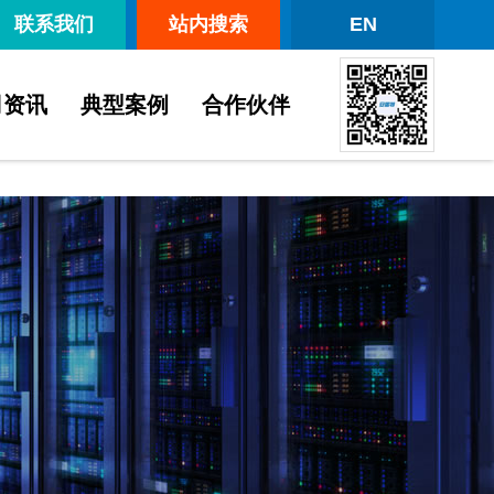
联系我们
站内搜索
EN
司资讯
典型案例
合作伙伴