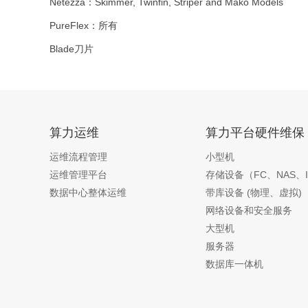
Netezza：Skimmer, Twinfin, Striper and Mako Models
PureFlex：所有
Blade刀片
算力运维
算力平台硬件维保
运维流程管理
小型机
运维管理平台
存储设备（FC、NAS、I
数据中心整体运维
带库设备 (物理、虚拟)
网络设备和安全服务
大型机
服务器
数据库一体机