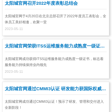
太阳城官网召开2022年度表彰总结会
太阳城官网于4月20日在北京总部召开了2022年度员工表彰会，全
体员工美好相逢，欢聚一堂
2023-05-11
太阳城官网荣获ITSS运维服务能力成熟度一级证书…
太阳城官网成功获得ITSS运维服务能力成熟度一级证书，标志着
服务能力持续保持业内领先
2023-05-11
太阳城官网通过CMMI3认证 研发能力获国际权威认…
太阳城官网成功通过CMMI3认证！预示了研发、管理和交付进入
全新阶段！