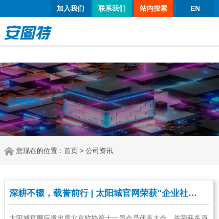
太阳城官网
加入我们
联系我们
站内搜索
EN
公司资讯
您现在的位置：
首页
> 公司资讯
深耕不辍，载誉前行 | 太阳城官网荣获"企业社…
太阳城官网应邀出席北京软协第十一届会员代表大会，并荣获多项