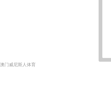
澳门威尼斯人体育