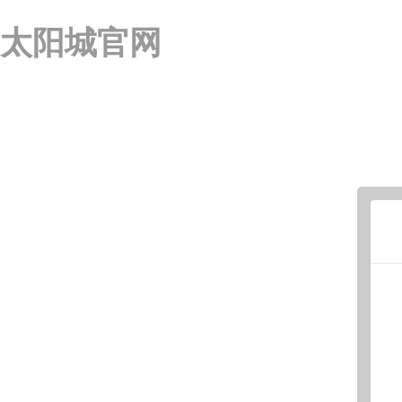
太阳城官网