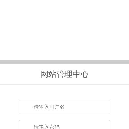
网站管理中心