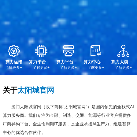
算力运维
算力平台硬件维保
算力平台软件维保
算力中心迁移
算力大模型部署实施
了解更多+
了解更多+
了解更多+
了解更多+
了解更多+
关于
太阳城官网
澳门太阳城官网（以下简称"太阳城官网"）是国内领先的全栈式AI
算力服务商。
我们专注为金融、制造、交通、能源等行业客户提供多
厂商异构平台、全生命周期IT服务，是企业承接AI生产力、组建智算
中心的优选合作伙伴。